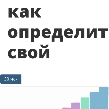
как
определит
свой
30
Июн