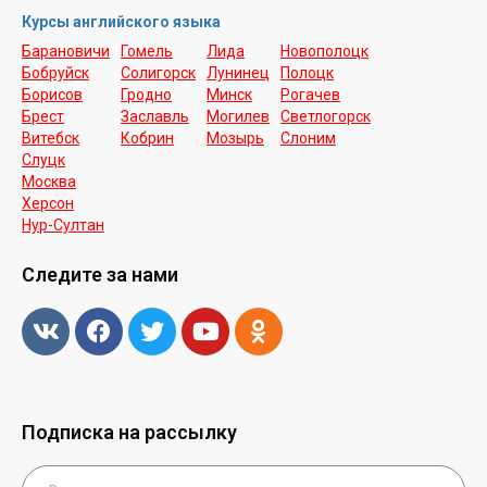
Курсы английского языка
Барановичи
Гомель
Лида
Новополоцк
Бобруйск
Солигорск
Лунинец
Полоцк
Борисов
Гродно
Минск
Рогачев
Брест
Заславль
Могилев
Светлогорск
Витебск
Кобрин
Мозырь
Слоним
Слуцк
Москва
Херсон
Нур-Cултан
Следите за нами
Подписка на рассылку