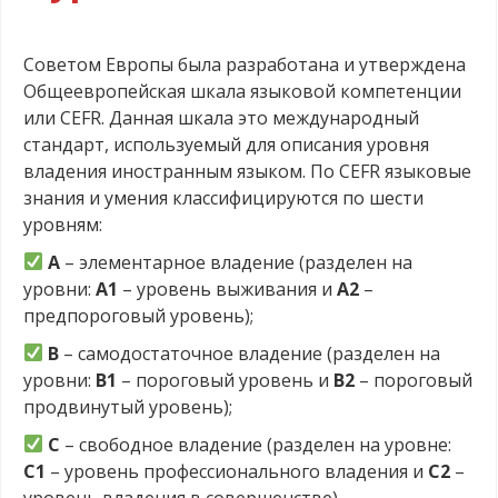
.
Советом Европы была разработана и утверждена
Общеевропейская шкала языковой компетенции
или CEFR. Данная шкала это международный
стандарт, используемый для описания уровня
владения иностранным языком. По CEFR языковые
знания и умения классифицируются по шести
уровням:
A
– элементарное владение (разделен на
уровни:
A1
– уровень выживания и
A2
–
предпороговый уровень);
B
– самодостаточное владение (разделен на
уровни:
B1
– пороговый уровень и
B2
– пороговый
продвинутый уровень);
C
– свободное владение (разделен на уровне:
C1
– уровень профессионального владения и
C2
–
уровень владения в совершенстве).