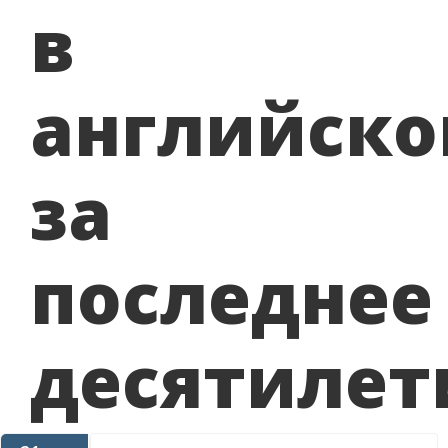
в
английск
за
последнее
десятилет