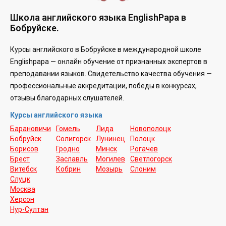
Школа английского языка EnglishPapa в
Бобруйске.
Курсы английского в Бобруйске в международной школе
Englishpapa —
онлайн обучение от признанных экспертов в
преподавании языков. Свидетельство качества обучения —
профессиональные аккредитации, победы в конкурсах,
отзывы благодарных слушателей.
Курсы английского языка
Барановичи
Гомель
Лида
Новополоцк
Бобруйск
Солигорск
Лунинец
Полоцк
Борисов
Гродно
Минск
Рогачев
Брест
Заславль
Могилев
Светлогорск
Витебск
Кобрин
Мозырь
Слоним
Слуцк
Москва
Херсон
Нур-Cултан