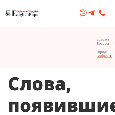
возраст:
город:
Слова,
появивши