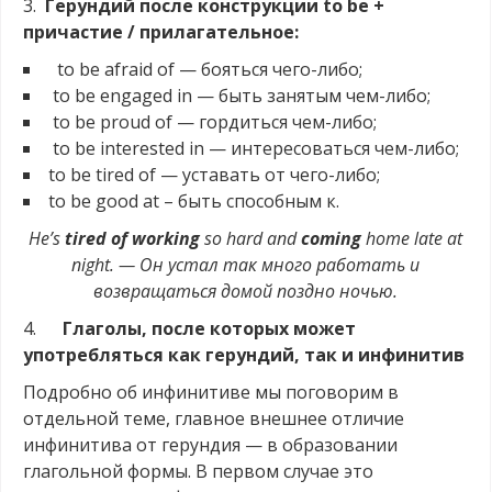
3.
Герундий после конструкции to be +
причастие / прилагательное:
to be afraid of — бояться чего-либо;
to be engaged in — быть занятым чем-либо;
to be proud of — гордиться чем-либо;
to be interested in — интересоваться чем-либо;
to be tired of — уставать от чего-либо;
to be good at – быть способным к.
He’s
tired of working
so hard and
coming
home late at
night. — Он устал так много работать и
возвращаться домой поздно ночью.
4.
Глаголы, после которых может
употребляться как герундий, так и инфинитив
Подробно об инфинитиве мы поговорим в
отдельной теме, главное внешнее отличие
инфинитива от герундия — в образовании
глагольной формы. В первом случае это