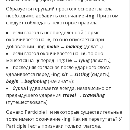
Образуется герундий просто: к основе глагола
необходимо добавить окончание
-ing
. При этом
следует соблюдать некоторые правила.
если глагол в неопределенной форме
оканчивается на
-e
, то оно опускается при
добавлении
–
ing:
make → making
(делать);
если глагол оканчивается на
-ie
, то оно
меняется на
-y
перед -ing:
lie
→ lying
(лежать);
последняя согласная после ударного слога
удваивается перед -ing:
sit → sitting
(сидеть),
begin →beginning
(начинать);
буква
l
удваивается всегда, независимо от
предыдущего ударения:
travel
→ travelling
(путешествовать).
Однако Participle I и некоторые существительные
тоже имеют окончание -ing.
Как не перепутать? У
Participle I есть признаки только глагола,