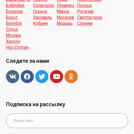
Бобруйск
Солигорск
Лунинец
Полоцк
Борисов
Гродно
Минск
Рогачев
Брест
Заславль
Могилев
Светлогорск
Витебск
Кобрин
Мозырь
Слоним
Слуцк
Москва
Херсон
Нур-Cултан
Следите за нами
Подписка на рассылку