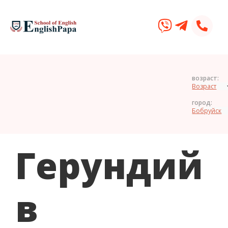
возраст:
город:
Герундий
в