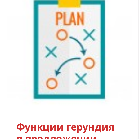
Функции герундия
в предложении