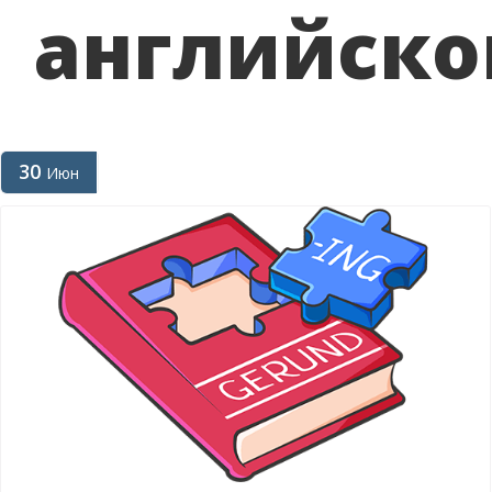
английск
30
Июн