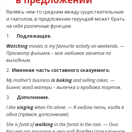
Являясь чем-то средним между существительным
и глаголом, в предложении герундий может брать
на себя различные функции.
1.
Подлежащее.
Watching
movies is my favourite activity on weekends. —
Просмотр фильмов – мое любимое занятие по
выходным
.
2.
Именная часть составного сказуемого.
My mother’s business
is baking
and selling cakes. —
Бизнес моей матери – выпечка и продажа тортов.
3.
Дополнение.
I like
singing
when I’m alone. — Я люблю петь, когда я
одна
(прямое дополнение).
She is fond of
walking
in the forest in the rain. — Она
без ума от прогулок в лесу под дождем
(предложное