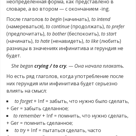
неопределенная форма, как представлено в
словаре, а во втором — с окончанием -ing.
После глаголов
to begin
(начинать),
to intend
(намереваться),
to continue
(продолжать),
to prefer
(предпочитать),
to bother
(беспокоить),
to start
(начинать),
to hate
(ненавидеть),
to like
(любить)
разницы в значениях инфинитива и герундия не
будет.
She began
crying / to cry
. — Она начала плакать.
Но есть ряд глаголов, когда употребление после
них герундия или инфинитива будет серьезно
влиять на смысл:
to forget
+ Inf = забыть, что нужно было сделать,
+ Ger = забыть сделанное;
to remember
+ Inf = помнить, что нужно сделать,
+ Ger = помнить сделанное;
to try
+ Inf = пытаться сделать, часто