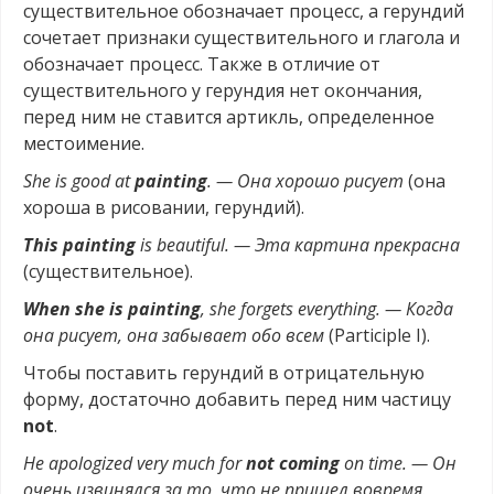
существительное обозначает процесс, а герундий
сочетает признаки существительного и глагола и
обозначает процесс. Также в отличие от
существительного у герундия нет окончания,
перед ним не ставится артикль, определенное
местоимение.
She is good at
painting
. — Она хорошо рисует
(она
хороша в рисовании, герундий).
This painting
is beautiful. — Эта картина прекрасна
(существительное).
When she is painting
, she forgets everything. — Когда
она рисует, она забывает обо всем
(Participle I).
Чтобы поставить герундий в отрицательную
форму, достаточно добавить перед ним частицу
not
.
He apologized very much for
not coming
on time. — Он
очень извинялся за то, что не пришел вовремя
.