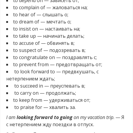
to depend on — зависеть от;
to complain of — жаловаться на;
to hear of — слышать о;
to dream of — мечтать о;
to insist on — настаивать на;
to take up — начинать делать;
to accuse of — обвинять в;
to suspect of — подозревать в;
to congratulate on — поздравлять с;
to prevent from — предотвращать от;
to look forward to — предвкушать, с
нетерпением ждать;
to succeed in — преуспевать в;
to carry on — продолжать;
to keep from — удерживаться от;
to praise for — хвалить за.
I am
looking forward to going
on my vacation trip
. — Я
с нетерпением жду поездки в отпуск.