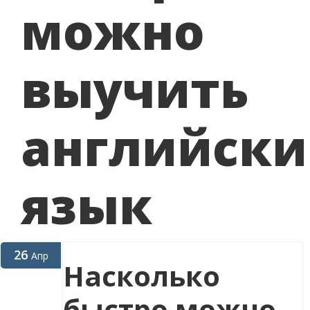
можно
выучить
английск
язык
26
Апр
Насколько
быстро можно