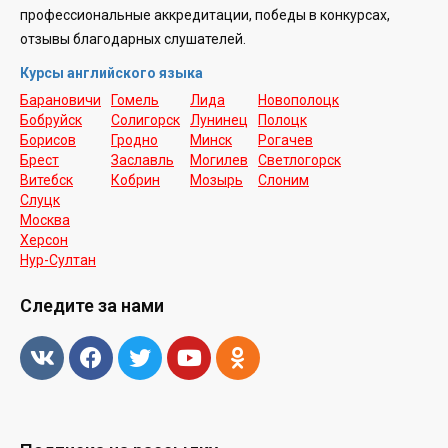
профессиональные аккредитации, победы в конкурсах,
отзывы благодарных слушателей.
Курсы английского языка
Барановичи
Гомель
Лида
Новополоцк
Бобруйск
Солигорск
Лунинец
Полоцк
Борисов
Гродно
Минск
Рогачев
Брест
Заславль
Могилев
Светлогорск
Витебск
Кобрин
Мозырь
Слоним
Слуцк
Москва
Херсон
Нур-Cултан
Следите за нами