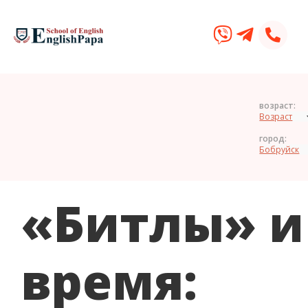
возраст:
город:
«Битлы» и
время: