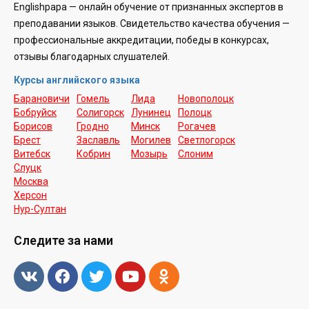
Englishpapa —
онлайн обучение от признанных экспертов в
преподавании языков. Свидетельство качества обучения —
профессиональные аккредитации, победы в конкурсах,
отзывы благодарных слушателей.
Курсы английского языка
Барановичи
Гомель
Лида
Новополоцк
Бобруйск
Солигорск
Лунинец
Полоцк
Борисов
Гродно
Минск
Рогачев
Брест
Заславль
Могилев
Светлогорск
Витебск
Кобрин
Мозырь
Слоним
Слуцк
Москва
Херсон
Нур-Cултан
Следите за нами